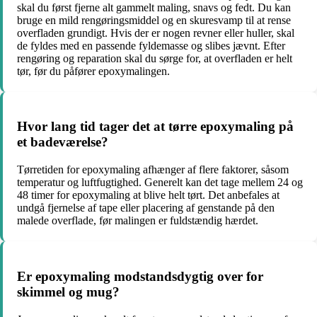
skal du først fjerne alt gammelt maling, snavs og fedt. Du kan
bruge en mild rengøringsmiddel og en skuresvamp til at rense
overfladen grundigt. Hvis der er nogen revner eller huller, skal
de fyldes med en passende fyldemasse og slibes jævnt. Efter
rengøring og reparation skal du sørge for, at overfladen er helt
tør, før du påfører epoxymalingen.
Hvor lang tid tager det at tørre epoxymaling på
et badeværelse?
Tørretiden for epoxymaling afhænger af flere faktorer, såsom
temperatur og luftfugtighed. Generelt kan det tage mellem 24 og
48 timer for epoxymaling at blive helt tørt. Det anbefales at
undgå fjernelse af tape eller placering af genstande på den
malede overflade, før malingen er fuldstændig hærdet.
Er epoxymaling modstandsdygtig over for
skimmel og mug?