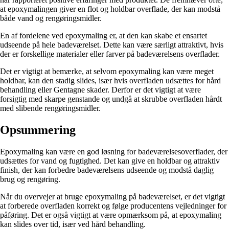
at epoxymalingen giver en flot og holdbar overflade, der kan modstå
både vand og rengøringsmidler.
En af fordelene ved epoxymaling er, at den kan skabe et ensartet
udseende på hele badeværelset. Dette kan være særligt attraktivt, hvis
der er forskellige materialer eller farver på badeværelsens overflader.
Det er vigtigt at bemærke, at selvom epoxymaling kan være meget
holdbar, kan den stadig slides, især hvis overfladen udsættes for hård
behandling eller Gentagne skader. Derfor er det vigtigt at være
forsigtig med skarpe genstande og undgå at skrubbe overfladen hårdt
med slibende rengøringsmidler.
Opsummering
Epoxymaling kan være en god løsning for badeværelsesoverflader, der
udsættes for vand og fugtighed. Det kan give en holdbar og attraktiv
finish, der kan forbedre badeværelsens udseende og modstå daglig
brug og rengøring.
Når du overvejer at bruge epoxymaling på badeværelset, er det vigtigt
at forberede overfladen korrekt og følge producentens vejledninger for
påføring. Det er også vigtigt at være opmærksom på, at epoxymaling
kan slides over tid, især ved hård behandling.