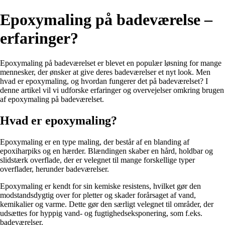
Epoxymaling på badeværelse –
erfaringer?
Epoxymaling på badeværelset er blevet en populær løsning for mange
mennesker, der ønsker at give deres badeværelser et nyt look. Men
hvad er epoxymaling, og hvordan fungerer det på badeværelset? I
denne artikel vil vi udforske erfaringer og overvejelser omkring brugen
af epoxymaling på badeværelset.
Hvad er epoxymaling?
Epoxymaling er en type maling, der består af en blanding af
epoxiharpiks og en hærder. Blændingen skaber en hård, holdbar og
slidstærk overflade, der er velegnet til mange forskellige typer
overflader, herunder badeværelser.
Epoxymaling er kendt for sin kemiske resistens, hvilket gør den
modstandsdygtig over for pletter og skader forårsaget af vand,
kemikalier og varme. Dette gør den særligt velegnet til områder, der
udsættes for hyppig vand- og fugtighedseksponering, som f.eks.
badeværelser.