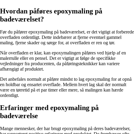
Hvordan påføres epoxymaling på
badeværelset?
Før du påfører epoxymaling på badeværelset, er det vigtigt at forberede
overfladen ordentligt. Dette indebærer at fjerne eventuel gammel
maling, fjerne skader og sørge for, at overfladen er ren og tør.
Når overfladen er klar, kan epoxymalingen påføres ved hjælp af en
malerrulle eller en pensel. Det er vigtigt at følge de specifikke
vejledninger fra producenten, da påføringsteknikker kan variere
afhængigt af produktet.
Det anbefales normalt at påføre mindst to lag epoxymaling for at opnå
en holdbar og ensartet overflade. Mellem hvert lag skal der normalt
være en tørretid på et par timer eller mere, så malingen kan hærde
ordentligt.
Erfaringer med epoxymaling på
badeværelse
Mange mennesker, der har brugt epoxymaling på deres badeværelser,
har rapporteret positive erfaringer med produktet. De fremhæver ofte,