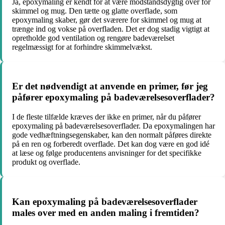
Ja, epoxymaling er kendt for at være modstandsdygtig over for
skimmel og mug. Den tætte og glatte overflade, som
epoxymaling skaber, gør det sværere for skimmel og mug at
trænge ind og vokse på overfladen. Det er dog stadig vigtigt at
opretholde god ventilation og rengøre badeværelset
regelmæssigt for at forhindre skimmelvækst.
Er det nødvendigt at anvende en primer, før jeg
påfører epoxymaling på badeværelsesoverflader?
I de fleste tilfælde kræves der ikke en primer, når du påfører
epoxymaling på badeværelsesoverflader. Da epoxymalingen har
gode vedhæftningsegenskaber, kan den normalt påføres direkte
på en ren og forberedt overflade. Det kan dog være en god idé
at læse og følge producentens anvisninger for det specifikke
produkt og overflade.
Kan epoxymaling på badeværelsesoverflader
males over med en anden maling i fremtiden?