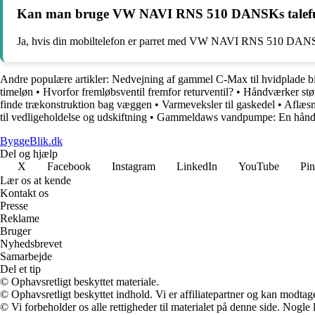
Kan man bruge VW NAVI RNS 510 DANSKs talefunkt
Ja, hvis din mobiltelefon er parret med VW NAVI RNS 510 DANSK vi
Andre populære artikler:
Nedvejning af gammel C-Max til hvidplade bi
timeløn
•
Hvorfor fremløbsventil fremfor returventil?
•
Håndværker støv
finde trækonstruktion bag væggen
•
Varmeveksler til gaskedel
•
Aflæsn
til vedligeholdelse og udskiftning
•
Gammeldaws vandpumpe: En håndvær
ByggeBlik.dk
Del og hjælp
X
Facebook
Instagram
LinkedIn
YouTube
Pin
Lær os at kende
Kontakt os
Presse
Reklame
Bruger
Nyhedsbrevet
Samarbejde
Del et tip
© Ophavsretligt beskyttet materiale.
© Ophavsretligt beskyttet indhold. Vi er affiliatepartner og kan modtag
© Vi forbeholder os alle rettigheder til materialet på denne side. Nogle