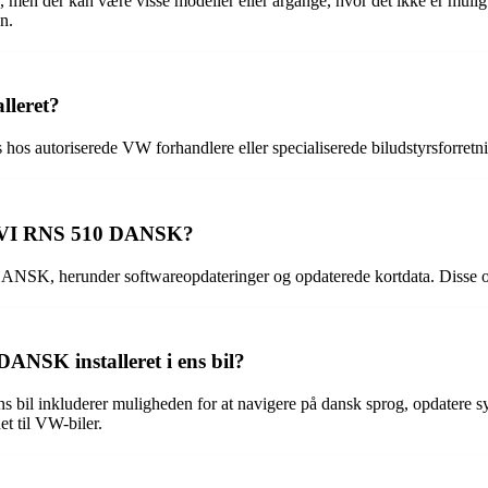
kan være visse modeller eller årgange, hvor det ikke er muligt at ins
n.
leret?
 autoriserede VW forhandlere eller specialiserede biludstyrsforretni
 NAVI RNS 510 DANSK?
NSK, herunder softwareopdateringer og opdaterede kortdata. Disse opda
NSK installeret i ens bil?
 inkluderer muligheden for at navigere på dansk sprog, opdatere syst
et til VW-biler.