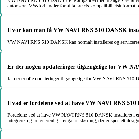
VW NAVI RNS 510 DANSK er kompatibel med mange VW-biler, men der 
autoriseret VW-forhandler for at få præcis kompatibilitetsinformatio
Hvor kan man få VW NAVI RNS 510 DANSK instal
VW NAVI RNS 510 DANSK kan normalt installeres og serviceres hos
Er der nogen opdateringer tilgængelige for VW
Ja, der er ofte opdateringer tilgængelige for VW NAVI RNS 510 DA
Hvad er fordelene ved at have VW NAVI RNS 510 DA
Fordelene ved at have VW NAVI RNS 510 DANSK installeret i ens bil
integreret og brugervenlig navigationsløsning, der er specielt design