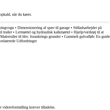
pkald, når du kører.
mpingvogn
•
Dimensionering af spær til garage
•
Stilladsarbejder på
il trailer
•
Lermørtel og hydraulisk kalkmørtel
•
Hjælp/værktøj til at
•
Malerruller til hhv. forankrings grunder
•
Gammelt gulvafløb: En guide
elaterede Udfordringer
r videreformidling kræver tilladelse.