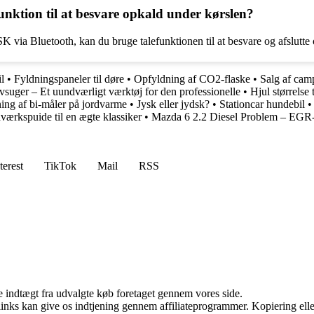
ion til at besvare opkald under kørslen?
a Bluetooth, kan du bruge talefunktionen til at besvare og afslutte o
l
•
Fyldningspaneler til døre
•
Opfyldning af CO2-flaske
•
Salg af ca
suger – Et uundværligt værktøj for den professionelle
•
Hjul størrelse t
ing af bi-måler på jordvarme
•
Jysk eller jydsk?
•
Stationcar hundebil
kspuide til en ægte klassiker
•
Mazda 6 2.2 Diesel Problem – EGR-r
terest
TikTok
Mail
RSS
e indtægt fra udvalgte køb foretaget gennem vores side.
 links kan give os indtjening gennem affiliateprogrammer. Kopiering elle