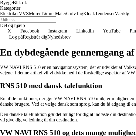
ByggeBlik.dk
Kategorier
Elektriker
VVS
Murer
Tømrer
Maler
Gulv
Tag
Kloak
Tendenser
Værktøj
Del og hjælp
X
Facebook
Instagram
LinkedIn
YouTube
Pin
Log på
Registrér dig
Nyhedsbrev
En dybdegående gennemgang a
VW NAVI RNS 510 er en navigationssystem, der er udviklet af Volkswage
vejene. I denne artikel vil vi dykke ned i de forskellige aspekter a
RNS 510 med dansk talefunktion
En af de funktioner, der gør VW NAVI RNS 510 unik, er muligheden for 
danske brugere. Ved at vælge dansk som sprog, kan du få adgang til en 
Den danske talefunktion gør det muligt for dig at indtaste din destinat
vil give dig vejledning til din destination.
VW NAVI RNS 510 og dets mange mulighe