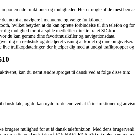
mponerende funktioner og muligheder. Her er nogle af de mest bemæ
 det nemt at navigere i menuerne og vælge funktioner.
th, hvilket betyder, at du kan oprette forbindelse til din telefon og fo
dig mulighed for at afspille mediefiler direkte fra et SD-kort.
hvor du kan gemme dine favoritmusikfiler og navigationsdata.
r dig en realistisk og detaljeret visning af kortet og dine omgivelser.
ive trafikopdateringer, der hjælper dig med at undgå trafikpropper og fi
510
iveret, kan du nemt ændre sproget til dansk ved at følge disse trin:
il dansk tale, og du kan nyde fordelene ved at få instruktioner og anvis
 brugere mulighed for at få dansk talefunktion. Med dens brugervenl
trin kan du aktivere dansk tale på VW NAVI RNS 510 og opleve en mere p