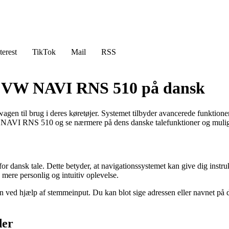
terest
TikTok
Mail
RSS
f VW NAVI RNS 510 på dansk
n til brug i deres køretøjer. Systemet tilbyder avancerede funktioner
f VW NAVI RNS 510 og se nærmere på dens danske talefunktioner og muli
dansk tale. Dette betyder, at navigationssystemet kan give dig instruk
mere personlig og intuitiv oplevelse.
ion ved hjælp af stemmeinput. Du kan blot sige adressen eller navnet på 
der