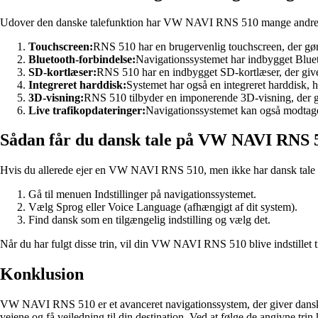
Udover den danske talefunktion har VW NAVI RNS 510 mange andre i
Touchscreen:
RNS 510 har en brugervenlig touchscreen, der gør
Bluetooth-forbindelse:
Navigationssystemet har indbygget Bluetoo
SD-kortlæser:
RNS 510 har en indbygget SD-kortlæser, der giver 
Integreret harddisk:
Systemet har også en integreret harddisk, 
3D-visning:
RNS 510 tilbyder en imponerende 3D-visning, der give
Live trafikopdateringer:
Navigationssystemet kan også modtage l
Sådan får du dansk tale på VW NAVI RNS 
Hvis du allerede ejer en VW NAVI RNS 510, men ikke har dansk tale akt
Gå til menuen Indstillinger på navigationssystemet.
Vælg Sprog eller Voice Language (afhængigt af dit system).
Find dansk som en tilgængelig indstilling og vælg det.
Når du har fulgt disse trin, vil din VW NAVI RNS 510 blive indstillet t
Konklusion
VW NAVI RNS 510 er et avanceret navigationssystem, der giver danske
vejene og få vejledning til din destination. Ved at følge de angivne 