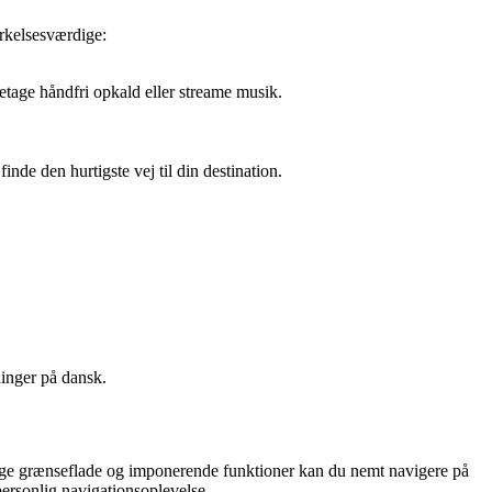
rkelsesværdige:
retage håndfri opkald eller streame musik.
nde den hurtigste vej til din destination.
ninger på dansk.
ige grænseflade og imponerende funktioner kan du nemt navigere på
ersonlig navigationsoplevelse.