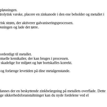
opløsningen.
trolytisk væske, placere en zinkanode i den ene beholder og metallet i
isk strøm, der aktiverer galvaniseringsprocessen.
øsningen og lade det tørre.
dentligt til metallet.
uelle kemikalier, der kan bruges i processen.
skadelige for miljøet og bør bortskaffes korrekt.
 og forlænge levetiden på dine metalgenstande.
 dannes der en beskyttende zinkbelægning på metallets overflade. Dette
ige sikkerhedsforanstaltninger kan du nyde fordelene ved el