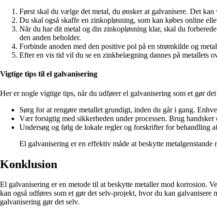
Først skal du vælge det metal, du ønsker at galvanisere. Det kan 
Du skal også skaffe en zinkopløsning, som kan købes online eller
Når du har dit metal og din zinkopløsning klar, skal du forberede
den anden beholder.
Forbinde anoden med den positive pol på en strømkilde og metall
Efter en vis tid vil du se en zinkbelægning dannes på metallets ove
Vigtige tips til el galvanisering
Her er nogle vigtige tips, når du udfører el galvanisering som et gør det
Sørg for at rengøre metallet grundigt, inden du går i gang. Enhver
Vær forsigtig med sikkerheden under processen. Brug handsker og
Undersøg og følg de lokale regler og forskrifter for behandling a
El galvanisering er en effektiv måde at beskytte metalgenstand
Konklusion
El galvanisering er en metode til at beskytte metaller mod korrosion. 
kan også udføres som et gør det selv-projekt, hvor du kan galvanisere 
galvanisering gør det selv.