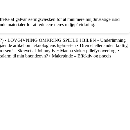
affelse af galvaniseringsvæsken for at minimere miljømæssige risici
de materialer for at reducere deres miljøpåvirkning.
?)
•
LOVGIVNING OMKRING SPEJLE I BILEN
•
Underlimning
ende artikel om teknologiens hjørnesten
•
Dremel eller anden kraftig
rossen! – Skrevet af Johnny B.
•
Manna stoker pillefyr overkogt
•
tealarm til min brændeovn?
•
Malerpinde – Effektiv og præcis