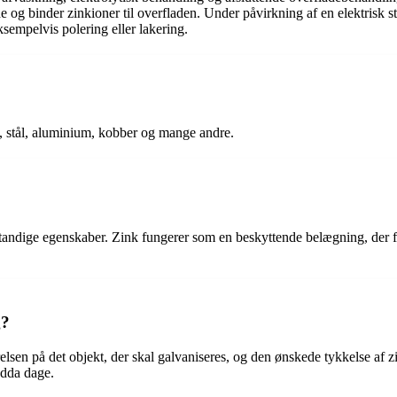
 og binder zinkioner til overfladen. Under påvirkning af en elektrisk str
sempelvis polering eller lakering.
n, stål, aluminium, kobber og mange andre.
estandige egenskaber. Zink fungerer som en beskyttende belægning, der f
g?
ørrelsen på det objekt, der skal galvaniseres, og den ønskede tykkelse 
ndda dage.