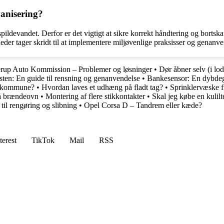
anisering?
pildevandet. Derfor er det vigtigt at sikre korrekt håndtering og bortsk
 tager skridt til at implementere miljøvenlige praksisser og genanven
rup Auto Kommission – Problemer og løsninger
•
Dør åbner selv (i lod
ten: En guide til rensning og genanvendelse
•
Bankesensor: En dybdegå
n kommune?
•
Hvordan laves et udhæng på fladt tag?
•
Sprinklervæske f
å brændeovn
•
Montering af flere stikkontakter
•
Skal jeg købe en kulil
 til rengøring og slibning
•
Opel Corsa D – Tandrem eller kæde?
terest
TikTok
Mail
RSS