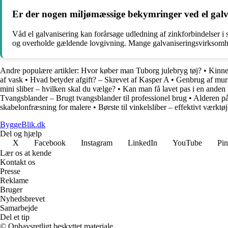
Er der nogen miljømæssige bekymringer ved el galv
Våd el galvanisering kan forårsage udledning af zinkforbindelser i s
og overholde gældende lovgivning. Mange galvaniseringsvirksomheder
Andre populære artikler:
Hvor køber man Tuborg julebryg tøj?
•
Kinne
af vask
•
Hvad betyder afgift? – Skrevet af Kasper A
•
Genbrug af murs
mini sliber – hvilken skal du vælge?
•
Kan man få lavet pas i en ande
Tvangsblander – Brugt tvangsblander til professionel brug
•
Alderen p
skabelonfræsning for malere
•
Børste til vinkelsliber – effektivt værktøj
ByggeBlik.dk
Del og hjælp
X
Facebook
Instagram
LinkedIn
YouTube
Pin
Lær os at kende
Kontakt os
Presse
Reklame
Bruger
Nyhedsbrevet
Samarbejde
Del et tip
© Ophavsretligt beskyttet materiale.