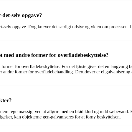
-det-selv opgave?
et-selv opgave. Dog kræver det særligt udstyr og viden om processen. D
t med andre former for overfladebeskyttelse?
ormer for overfladebeskyttelse. For det første giver det en langvarig be
 andre former for overfladebehandling. Derudover er el galvanisering 
kter?
re dem regelmæssigt ved at aftørre med en blød klud og mild sæbevand. B
gelser, kan objekterne gen-galvaniseres for at forny beskyttelsen.