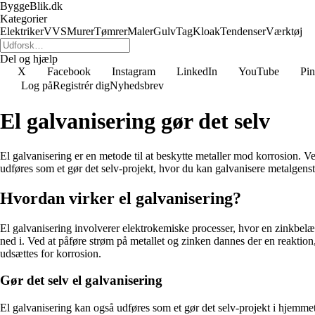
ByggeBlik.dk
Kategorier
Elektriker
VVS
Murer
Tømrer
Maler
Gulv
Tag
Kloak
Tendenser
Værktøj
Del og hjælp
X
Facebook
Instagram
LinkedIn
YouTube
Pin
Log på
Registrér dig
Nyhedsbrev
El galvanisering gør det selv
El galvanisering er en metode til at beskytte metaller mod korrosion. 
udføres som et gør det selv-projekt, hvor du kan galvanisere metalgensta
Hvordan virker el galvanisering?
El galvanisering involverer elektrokemiske processer, hvor en zinkbelæ
ned i. Ved at påføre strøm på metallet og zinken dannes der en reaktion, 
udsættes for korrosion.
Gør det selv el galvanisering
El galvanisering kan også udføres som et gør det selv-projekt i hjemmet