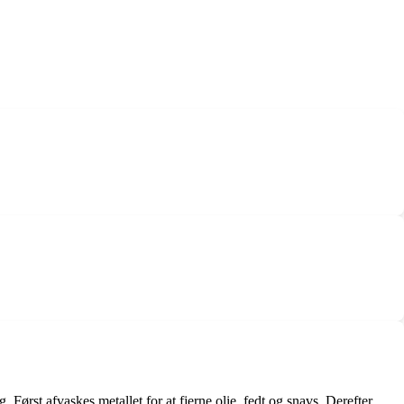
ørst afvaskes metallet for at fjerne olie, fedt og snavs. Derefter