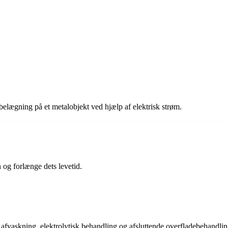
belægning på et metalobjekt ved hjælp af elektrisk strøm.
 og forlænge dets levetid.
vaskning, elektrolytisk behandling og afsluttende overfladebehandling. F