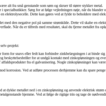
være alt fra små genstande som søm og skruer til større stykker metal.
 i specialbutikker. Sørg for at følge vejledningen nøje, når du blander 
 en elektrolysecelle. Dette kan gøres ved at fylde to beholdere med elek
et med den negative pol på samme strømkilde. Dette vil skabe en elektr
rflade. Når du er tilfreds med resultatet, skal du fjerne metallet fra opl
 selv-projekt:
 form for snavs eller fedt kan forhindre zinkbelægningen i at binde sig or
 beskyttelsesbriller for at undgå kontakt med zinkopløsningen og event
f affaldsprodukter fra el galvanisering. Nogle zinkopløsninger kan være 
e mod korrosion. Ved at udføre processen derhjemme kan du spare penge
Ved at dykke metallet ned i en zinkopløsning og anvende elektrisk strøm
metalgenstande hjemme. Ved at følge de rigtige trin og tage de nødvend