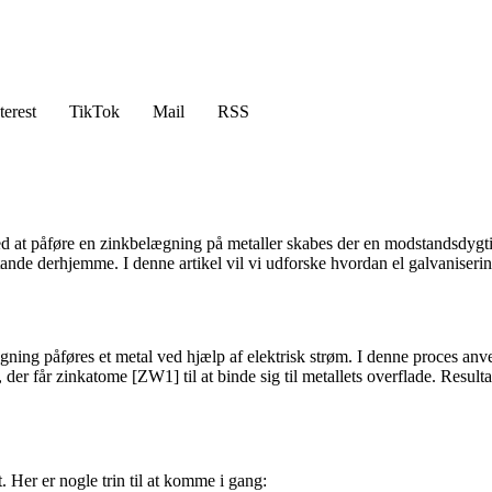
terest
TikTok
Mail
RSS
Ved at påføre en zinkbelægning på metaller skabes der en modstandsdygt
nde derhjemme. I denne artikel vil vi udforske hvordan el galvanisering v
gning påføres et metal ved hjælp af elektrisk strøm. I denne proces anv
der får zinkatome [ZW1] til at binde sig til metallets overflade. Resulta
. Her er nogle trin til at komme i gang: