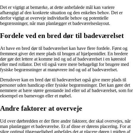
Det er vigtigt at bemærke, at dette anbefalede mål kan variere
afhængigt af den konkrete situation og den enkeltes behov. Det er
derfor vigtigt at overveje individuelle behov og potentielle
begrænsninger, når man planlægger et badeværelseslayout.
Fordele ved en bred dør til badeværelset
At have en bred dør til badeværelset kan have flere fordele. Først og
fremmest giver det mere plads til brugen af hjælpemidler. En bredere
dør gør det lettere at komme ind og ud af badeværelset i en kørestol
eller med rollator. Det vil også være mere behageligt for brugere med
fysiske begrænsninger at manøvrere ind og ud af badeværelset.
Derudover kan en bred dør til badeværelset også give mere plads til
personer uden handicap eller fysiske begrænsninger. Det kan gøre det
nemmere at bære større genstande ind eller ud af badeværelset, som for
eksempel en barnevogn eller et møbel.
Andre faktorer at overveje
Ud over dørbredden er der flere andre faktorer, der skal overvejes, når
man planlægger et badeværelse. Et af disse er dørens placering. For at
sikre optimal tilgængelighed anbefales det at placere døren i midten af