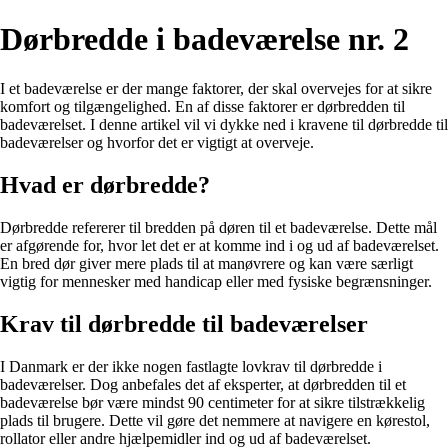
Dørbredde i badeværelse nr. 2
I et badeværelse er der mange faktorer, der skal overvejes for at sikre
komfort og tilgængelighed. En af disse faktorer er dørbredden til
badeværelset. I denne artikel vil vi dykke ned i kravene til dørbredde til
badeværelser og hvorfor det er vigtigt at overveje.
Hvad er dørbredde?
Dørbredde refererer til bredden på døren til et badeværelse. Dette mål
er afgørende for, hvor let det er at komme ind i og ud af badeværelset.
En bred dør giver mere plads til at manøvrere og kan være særligt
vigtig for mennesker med handicap eller med fysiske begrænsninger.
Krav til dørbredde til badeværelser
I Danmark er der ikke nogen fastlagte lovkrav til dørbredde i
badeværelser. Dog anbefales det af eksperter, at dørbredden til et
badeværelse bør være mindst 90 centimeter for at sikre tilstrækkelig
plads til brugere. Dette vil gøre det nemmere at navigere en kørestol,
rollator eller andre hjælpemidler ind og ud af badeværelset.