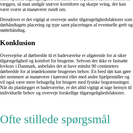
væggen, så man undgår snævre korridorer og skarpe sving, der kan
være svære at manøvrere rundt om.
Derudover er det vigtigt at overveje andre tilgængelighedsfaktorer som
dørhåndtagets placering og type samt placeringen af eventuelle greb og
støttehåndtag.
Konklusion
Overvejelse af dørbredde til et badeværelse er afgørende for at sikre
tilgængelighed og komfort for brugerne. Selvom der ikke er fastsatte
lovkrav i Danmark, anbefales det at have mindst 90 centimeters
dørbredde for at imødekomme brugernes behov. En bred dør kan gøre
det nemmere at manøvrere i kørestol eller med andre hjælpemidler og
vil også være mere behagelig for brugere med fysiske begrænsninger.
Når du planlægger et badeværelse, er det altid vigtigt at tage hensyn til
individuelle behov og overveje forskellige tilgængelighedsfaktorer.
Ofte stillede spørgsmål