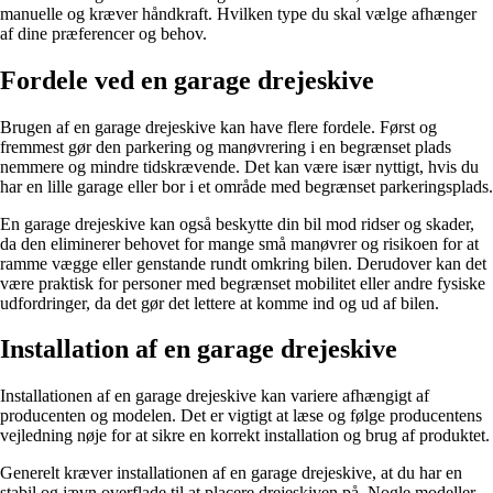
manuelle og kræver håndkraft. Hvilken type du skal vælge afhænger
af dine præferencer og behov.
Fordele ved en garage drejeskive
Brugen af en garage drejeskive kan have flere fordele. Først og
fremmest gør den parkering og manøvrering i en begrænset plads
nemmere og mindre tidskrævende. Det kan være især nyttigt, hvis du
har en lille garage eller bor i et område med begrænset parkeringsplads.
En garage drejeskive kan også beskytte din bil mod ridser og skader,
da den eliminerer behovet for mange små manøvrer og risikoen for at
ramme vægge eller genstande rundt omkring bilen. Derudover kan det
være praktisk for personer med begrænset mobilitet eller andre fysiske
udfordringer, da det gør det lettere at komme ind og ud af bilen.
Installation af en garage drejeskive
Installationen af en garage drejeskive kan variere afhængigt af
producenten og modelen. Det er vigtigt at læse og følge producentens
vejledning nøje for at sikre en korrekt installation og brug af produktet.
Generelt kræver installationen af en garage drejeskive, at du har en
stabil og jævn overflade til at placere drejeskiven på. Nogle modeller