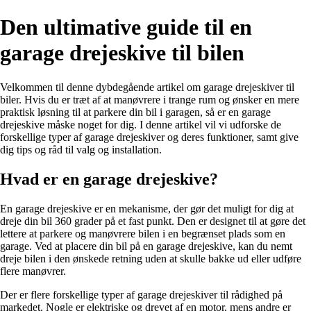
Den ultimative guide til en
garage drejeskive til bilen
Velkommen til denne dybdegående artikel om garage drejeskiver til
biler. Hvis du er træt af at manøvrere i trange rum og ønsker en mere
praktisk løsning til at parkere din bil i garagen, så er en garage
drejeskive måske noget for dig. I denne artikel vil vi udforske de
forskellige typer af garage drejeskiver og deres funktioner, samt give
dig tips og råd til valg og installation.
Hvad er en garage drejeskive?
En garage drejeskive er en mekanisme, der gør det muligt for dig at
dreje din bil 360 grader på et fast punkt. Den er designet til at gøre det
lettere at parkere og manøvrere bilen i en begrænset plads som en
garage. Ved at placere din bil på en garage drejeskive, kan du nemt
dreje bilen i den ønskede retning uden at skulle bakke ud eller udføre
flere manøvrer.
Der er flere forskellige typer af garage drejeskiver til rådighed på
markedet. Nogle er elektriske og drevet af en motor, mens andre er