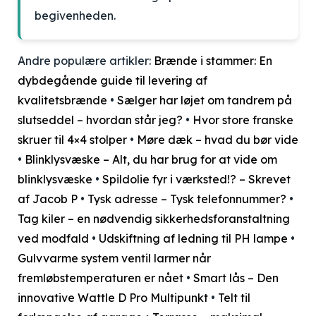
begivenheden.
Andre populære artikler:
Brænde i stammer: En
dybdegående guide til levering af
kvalitetsbrænde
•
Sælger har løjet om tandrem på
slutseddel – hvordan står jeg?
•
Hvor store franske
skruer til 4×4 stolper
•
Møre dæk – hvad du bør vide
•
Blinklysvæske – Alt, du har brug for at vide om
blinklysvæske
•
Spildolie fyr i værksted!? – Skrevet
af Jacob P
•
Tysk adresse – Tysk telefonnummer?
•
Tag kiler – en nødvendig sikkerhedsforanstaltning
ved modfald
•
Udskiftning af ledning til PH lampe
•
Gulvvarme system ventil larmer når
fremløbstemperaturen er nået
•
Smart lås – Den
innovative Wattle D Pro Multipunkt
•
Telt til