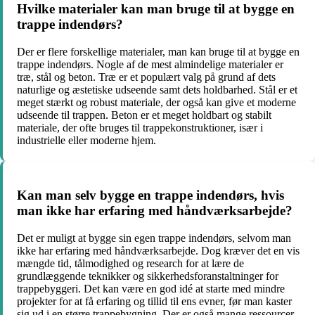
Hvilke materialer kan man bruge til at bygge en
trappe indendørs?
Der er flere forskellige materialer, man kan bruge til at bygge en
trappe indendørs. Nogle af de mest almindelige materialer er
træ, stål og beton. Træ er et populært valg på grund af dets
naturlige og æstetiske udseende samt dets holdbarhed. Stål er et
meget stærkt og robust materiale, der også kan give et moderne
udseende til trappen. Beton er et meget holdbart og stabilt
materiale, der ofte bruges til trappekonstruktioner, især i
industrielle eller moderne hjem.
Kan man selv bygge en trappe indendørs, hvis
man ikke har erfaring med håndværksarbejde?
Det er muligt at bygge sin egen trappe indendørs, selvom man
ikke har erfaring med håndværksarbejde. Dog kræver det en vis
mængde tid, tålmodighed og research for at lære de
grundlæggende teknikker og sikkerhedsforanstaltninger for
trappebyggeri. Det kan være en god idé at starte med mindre
projekter for at få erfaring og tillid til ens evner, før man kaster
sig ud i en større trappebygning. Der er også mange ressourcer