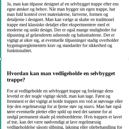
Ja, man kan tilpasse designet af en selvbygget trappe efter ens
egne ønsker og behov. Når man bygger sin egen trappe, har
man fuld kontrol over materialerne, farverne, formen og
detaljerne i designet. Man kan vælge at skabe en traditionel
trappe med klassiske detaljer eller eksperimentere med et
moderne og unikt design. Der er også mange muligheder for
tilpasning af gelænderets udseende og balustraderne. Det er
vigtigt at sikre sig, at eventuelle tilpasninger stadig overholder
bygningsreglementets krav og standarder for sikkerhed og
funktionalitet.
Hvordan kan man vedligeholde en selvbygget
trappe?
For at vedligeholde en selvbygget trappe og forlænge dens
levetid er der nogle vigtige skridt, man kan tage. Først og
fremmest er det vigtigt at holde trappen ren ved at støvsuge eller
feje den regelmæssigt for at fjerne støv og snavs. Man bør også
tørre eventuelle pletter eller spild op med det samme for at
undgå permanent skade på trinbrædderne. Hvis trappen er lavet
af træ, kan det være nødvendigt at lave regelmæssig
vedligeholdelse såsom slibning, lakning eller oliebehandling for