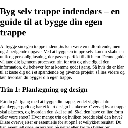
Byg selv trappe indendørs – en
guide til at bygge din egen
trappe
At bygge sin egen trappe indendørs kan være en udfordrende, men
også berigende opgave. Ved at bygge en trappe selv kan du skabe en
unik og personlig løsning, der passer perfekt til dit hjem. Denne guide
vil tage dig igennem processen trin for trin og give dig al den
information, du behøver for at komme godt i gang. Så hvis du er klar
til at kaste dig ud i et spændende og givende projekt, så læs videre og
lær, hvordan du bygger din egen trappe.
Trin 1: Planlægning og design
Før du går igang med at bygge din trappe, er det vigtigt at du
planlægger godt og har et klart design i tankerne. Overvej hvor trappe
skal placeres, og hvordan den skal se ud. Skal den have en lige form
eller være snoet? Hvor mange trin og hvilken bredde skal den have?
Disse overvejelser er essentielle for at opnå et vellykket resultat. Du
kan eventuelt søge inspiration på nettet eller kigge i bøger om