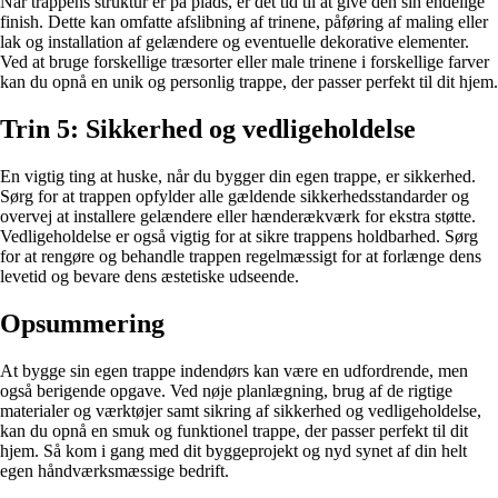
Når trappens struktur er på plads, er det tid til at give den sin endelige
finish. Dette kan omfatte afslibning af trinene, påføring af maling eller
lak og installation af gelændere og eventuelle dekorative elementer.
Ved at bruge forskellige træsorter eller male trinene i forskellige farver
kan du opnå en unik og personlig trappe, der passer perfekt til dit hjem.
Trin 5: Sikkerhed og vedligeholdelse
En vigtig ting at huske, når du bygger din egen trappe, er sikkerhed.
Sørg for at trappen opfylder alle gældende sikkerhedsstandarder og
overvej at installere gelændere eller hænderækværk for ekstra støtte.
Vedligeholdelse er også vigtig for at sikre trappens holdbarhed. Sørg
for at rengøre og behandle trappen regelmæssigt for at forlænge dens
levetid og bevare dens æstetiske udseende.
Opsummering
At bygge sin egen trappe indendørs kan være en udfordrende, men
også berigende opgave. Ved nøje planlægning, brug af de rigtige
materialer og værktøjer samt sikring af sikkerhed og vedligeholdelse,
kan du opnå en smuk og funktionel trappe, der passer perfekt til dit
hjem. Så kom i gang med dit byggeprojekt og nyd synet af din helt
egen håndværksmæssige bedrift.