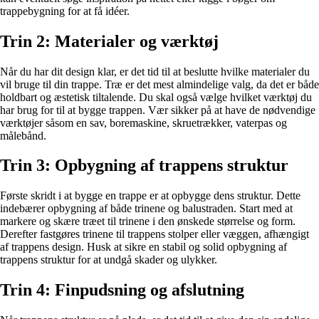
trappebygning for at få idéer.
Trin 2: Materialer og værktøj
Når du har dit design klar, er det tid til at beslutte hvilke materialer du
vil bruge til din trappe. Træ er det mest almindelige valg, da det er både
holdbart og æstetisk tiltalende. Du skal også vælge hvilket værktøj du
har brug for til at bygge trappen. Vær sikker på at have de nødvendige
værktøjer såsom en sav, boremaskine, skruetrækker, vaterpas og
målebånd.
Trin 3: Opbygning af trappens struktur
Første skridt i at bygge en trappe er at opbygge dens struktur. Dette
indebærer opbygning af både trinene og balustraden. Start med at
markere og skære træet til trinene i den ønskede størrelse og form.
Derefter fastgøres trinene til trappens stolper eller væggen, afhængigt
af trappens design. Husk at sikre en stabil og solid opbygning af
trappens struktur for at undgå skader og ulykker.
Trin 4: Finpudsning og afslutning