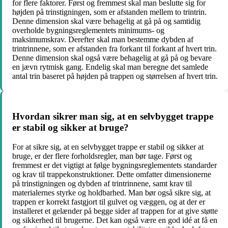
for flere faktorer. Først og fremmest skal man beslutte sig for
højden på trinstigningen, som er afstanden mellem to trintrin.
Denne dimension skal være behagelig at gå på og samtidig
overholde bygningsreglementets minimums- og
maksimumskrav. Derefter skal man bestemme dybden af
trintrinnene, som er afstanden fra forkant til forkant af hvert trin.
Denne dimension skal også være behagelig at gå på og bevare
en jævn rytmisk gang. Endelig skal man beregne det samlede
antal trin baseret på højden på trappen og størrelsen af hvert trin.
Hvordan sikrer man sig, at en selvbygget trappe
er stabil og sikker at bruge?
For at sikre sig, at en selvbygget trappe er stabil og sikker at
bruge, er der flere forholdsregler, man bør tage. Først og
fremmest er det vigtigt at følge bygningsreglementets standarder
og krav til trappekonstruktioner. Dette omfatter dimensionerne
på trinstigningen og dybden af trintrinnene, samt krav til
materialernes styrke og holdbarhed. Man bør også sikre sig, at
trappen er korrekt fastgjort til gulvet og væggen, og at der er
installeret et gelænder på begge sider af trappen for at give støtte
og sikkerhed til brugerne. Det kan også være en god idé at få en