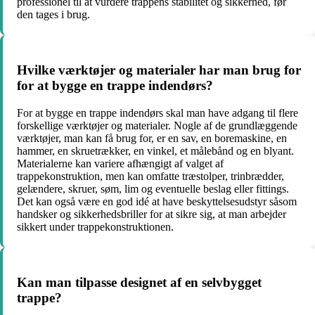
professionel til at vurdere trappens stabilitet og sikkerhed, før
den tages i brug.
Hvilke værktøjer og materialer har man brug for
for at bygge en trappe indendørs?
For at bygge en trappe indendørs skal man have adgang til flere
forskellige værktøjer og materialer. Nogle af de grundlæggende
værktøjer, man kan få brug for, er en sav, en boremaskine, en
hammer, en skruetrækker, en vinkel, et målebånd og en blyant.
Materialerne kan variere afhængigt af valget af
trappekonstruktion, men kan omfatte træstolper, trinbrædder,
gelændere, skruer, søm, lim og eventuelle beslag eller fittings.
Det kan også være en god idé at have beskyttelsesudstyr såsom
handsker og sikkerhedsbriller for at sikre sig, at man arbejder
sikkert under trappekonstruktionen.
Kan man tilpasse designet af en selvbygget
trappe?