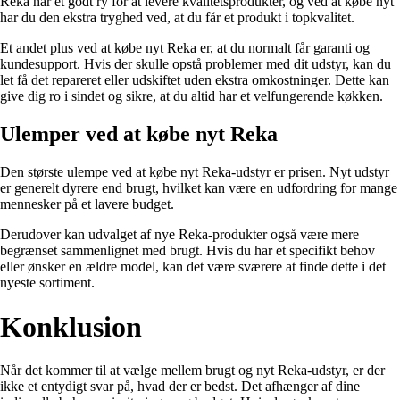
Reka har et godt ry for at levere kvalitetsprodukter, og ved at købe nyt
har du den ekstra tryghed ved, at du får et produkt i topkvalitet.
Et andet plus ved at købe nyt Reka er, at du normalt får garanti og
kundesupport. Hvis der skulle opstå problemer med dit udstyr, kan du
let få det repareret eller udskiftet uden ekstra omkostninger. Dette kan
give dig ro i sindet og sikre, at du altid har et velfungerende køkken.
Ulemper ved at købe nyt Reka
Den største ulempe ved at købe nyt Reka-udstyr er prisen. Nyt udstyr
er generelt dyrere end brugt, hvilket kan være en udfordring for mange
mennesker på et lavere budget.
Derudover kan udvalget af nye Reka-produkter også være mere
begrænset sammenlignet med brugt. Hvis du har et specifikt behov
eller ønsker en ældre model, kan det være sværere at finde dette i det
nyeste sortiment.
Konklusion
Når det kommer til at vælge mellem brugt og nyt Reka-udstyr, er der
ikke et entydigt svar på, hvad der er bedst. Det afhænger af dine