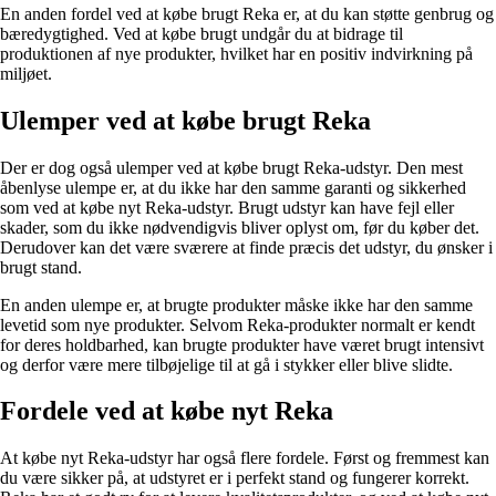
En anden fordel ved at købe brugt Reka er, at du kan støtte genbrug og
bæredygtighed. Ved at købe brugt undgår du at bidrage til
produktionen af ​​nye produkter, hvilket har en positiv indvirkning på
miljøet.
Ulemper ved at købe brugt Reka
Der er dog også ulemper ved at købe brugt Reka-udstyr. Den mest
åbenlyse ulempe er, at du ikke har den samme garanti og sikkerhed
som ved at købe nyt Reka-udstyr. Brugt udstyr kan have fejl eller
skader, som du ikke nødvendigvis bliver oplyst om, før du køber det.
Derudover kan det være sværere at finde præcis det udstyr, du ønsker i
brugt stand.
En anden ulempe er, at brugte produkter måske ikke har den samme
levetid som nye produkter. Selvom Reka-produkter normalt er kendt
for deres holdbarhed, kan brugte produkter have været brugt intensivt
og derfor være mere tilbøjelige til at gå i stykker eller blive slidte.
Fordele ved at købe nyt Reka
At købe nyt Reka-udstyr har også flere fordele. Først og fremmest kan
du være sikker på, at udstyret er i perfekt stand og fungerer korrekt.