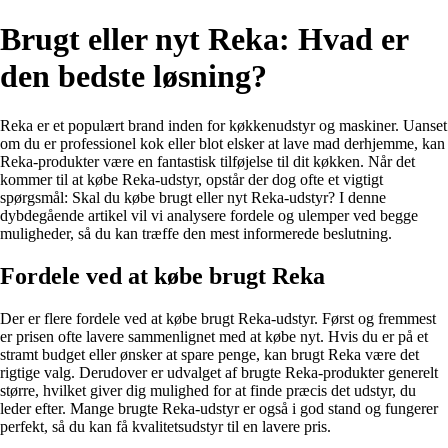
Brugt eller nyt Reka: Hvad er
den bedste løsning?
Reka er et populært brand inden for køkkenudstyr og maskiner. Uanset
om du er professionel kok eller blot elsker at lave mad derhjemme, kan
Reka-produkter være en fantastisk tilføjelse til dit køkken. Når det
kommer til at købe Reka-udstyr, opstår der dog ofte et vigtigt
spørgsmål: Skal du købe brugt eller nyt Reka-udstyr? I denne
dybdegående artikel vil vi analysere fordele og ulemper ved begge
muligheder, så du kan træffe den mest informerede beslutning.
Fordele ved at købe brugt Reka
Der er flere fordele ved at købe brugt Reka-udstyr. Først og fremmest
er prisen ofte lavere sammenlignet med at købe nyt. Hvis du er på et
stramt budget eller ønsker at spare penge, kan brugt Reka være det
rigtige valg. Derudover er udvalget af brugte Reka-produkter generelt
større, hvilket giver dig mulighed for at finde præcis det udstyr, du
leder efter. Mange brugte Reka-udstyr er også i god stand og fungerer
perfekt, så du kan få kvalitetsudstyr til en lavere pris.