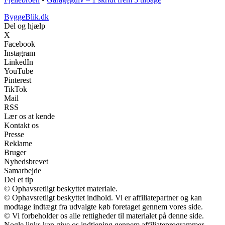
ByggeBlik.dk
Del og hjælp
X
Facebook
Instagram
LinkedIn
YouTube
Pinterest
TikTok
Mail
RSS
Lær os at kende
Kontakt os
Presse
Reklame
Bruger
Nyhedsbrevet
Samarbejde
Del et tip
© Ophavsretligt beskyttet materiale.
© Ophavsretligt beskyttet indhold. Vi er affiliatepartner og kan
modtage indtægt fra udvalgte køb foretaget gennem vores side.
© Vi forbeholder os alle rettigheder til materialet på denne side.
Nogle links kan give os indtjening gennem affiliateprogrammer.