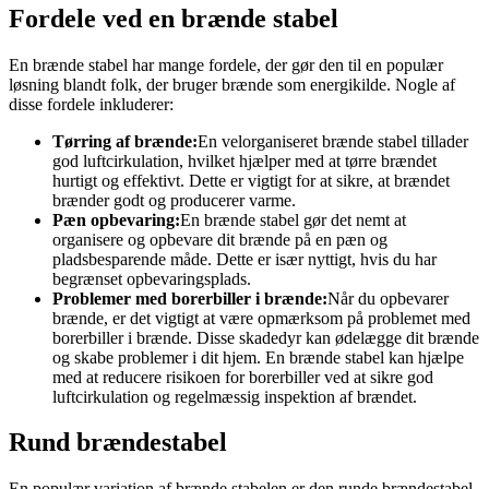
Fordele ved en brænde stabel
En brænde stabel har mange fordele, der gør den til en populær
løsning blandt folk, der bruger brænde som energikilde. Nogle af
disse fordele inkluderer:
Tørring af brænde:
En velorganiseret brænde stabel tillader
god luftcirkulation, hvilket hjælper med at tørre brændet
hurtigt og effektivt. Dette er vigtigt for at sikre, at brændet
brænder godt og producerer varme.
Pæn opbevaring:
En brænde stabel gør det nemt at
organisere og opbevare dit brænde på en pæn og
pladsbesparende måde. Dette er især nyttigt, hvis du har
begrænset opbevaringsplads.
Problemer med borerbiller i brænde:
Når du opbevarer
brænde, er det vigtigt at være opmærksom på problemet med
borerbiller i brænde. Disse skadedyr kan ødelægge dit brænde
og skabe problemer i dit hjem. En brænde stabel kan hjælpe
med at reducere risikoen for borerbiller ved at sikre god
luftcirkulation og regelmæssig inspektion af brændet.
Rund brændestabel
En populær variation af brænde stabelen er den runde brændestabel.