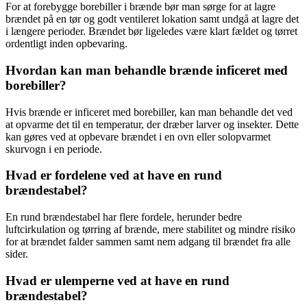
For at forebygge borebiller i brænde bør man sørge for at lagre
brændet på en tør og godt ventileret lokation samt undgå at lagre det
i længere perioder. Brændet bør ligeledes være klart fældet og tørret
ordentligt inden opbevaring.
Hvordan kan man behandle brænde inficeret med
borebiller?
Hvis brænde er inficeret med borebiller, kan man behandle det ved
at opvarme det til en temperatur, der dræber larver og insekter. Dette
kan gøres ved at opbevare brændet i en ovn eller solopvarmet
skurvogn i en periode.
Hvad er fordelene ved at have en rund
brændestabel?
En rund brændestabel har flere fordele, herunder bedre
luftcirkulation og tørring af brænde, mere stabilitet og mindre risiko
for at brændet falder sammen samt nem adgang til brændet fra alle
sider.
Hvad er ulemperne ved at have en rund
brændestabel?