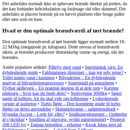
Det anbefales normalt ikke at opbevare brænde direkte på jorden, da
det kan forhindre luftcirkulation og forårsage råd eller skimmel. Det
anbefales at placere brænde på en hævet platform eller bruge paller
eller sten som en base.
Hvad er den optimale brændværdi af tørt brænde?
Den optimale brændværdi af tørt brænde ligger normalt mellem 18-
22 MJ/kg (megajoule pr. kilogram). Dette niveau af brændværdi
sikrer, at brændet producerer tilstrækkelig varme og energi, når det
brændes.
Andre populære artikler:
Pillefyr med vand
•
Intermistisk væg: En
dybdegående guide
•
Faldstammen tilstoppet – kan jeg selv rense?
•
Toilet mister vand i kummen
•
Bilvudering – En dybdegående
analyse af bilvurderingsprocessen
•
Supermuld på græsplæne
•
Flytbar skillevæg – En praktisk løsning til at dele rum
•
Kæmpe
påskeæg – hvor kan du finde dem?
•
Nedvejning 3000kg
•
Søger
nøgle til loftlem: Alt du skal vide om loftlemme
•
Lydisolerende
vægge af gasbeton
•
Turbo fløjte – Den komplette guide til turbo
fløjter og deres anvendelse
•
Skimmelsvamp – saltpeterudtræk
•
Hyundai Accent – Lorte bil, eller?
•
Småhusreglementet – Opførelse
af cykelskur
•
Spartling af gipsvæg, synlig papirstrimmel
•
Peugeot
208 LED lys
•
Tagpap brænding – erfaring
•
Kiosk Ishus igen på
Fjellebroen
•
Garagegulv – 1 skridt frem 3 tilbage