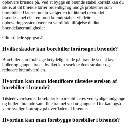
opbevare brænde på. Ved at bygge en brænde stabel korrekt kan du
sikre, at dit brænde tørrer ordentligt og undgå problemer som
borerbiller. Uanset om du vælger en traditionel retvinklet
brændestabel eller en rund brændestabel, vil dette
opbevaringssystem være en værdifuld tilføjelse til dine
brændelagermuligheder.
Ofte stillede spørgsmål
Hvilke skader kan borebiller forårsage i brænde?
Borebiller kan forårsage betydelig skade på brænde ved at lave
huller og gange i træet, hvilket kan svække dens struktur og
reducere brændværdien.
Hvordan kan man identificere tilstedeværelsen af
borebiller i brænde?
Tilstedeværelsen af borebiller kan identificeres ved synlige indgange
og huller i brænde samt fine træmel ved udgangene. Der kan også
være synlige borestøv på overfladen af brændet.
Hvordan kan man forebygge borebiller i brænde?