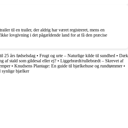
iler til en trailer, der aldrig har været registreret, mens en
cifikke lovgivning i det pågældende land for at få den præcise
til 25 års fødselsdag
•
Frugt og urte – Naturlige kilde til sundhed
•
Dæk
ng af stald som gildesal eller ej?
•
Liggebrædt/rullebrædt – Skrevet af
lemper
•
Knudsens Plantage: En guide til bjælkehuse og rundtømmer
•
d synlige bjælker