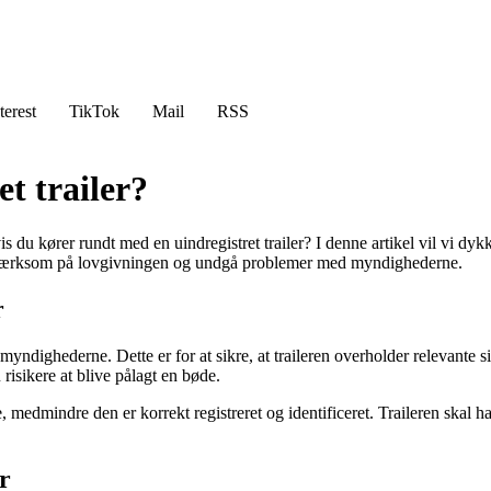
terest
TikTok
Mail
RSS
t trailer?
du kører rundt med en uindregistret trailer? I denne artikel vil vi dyk
e opmærksom på lovgivningen og undgå problemer med myndighederne.
r
 myndighederne. Dette er for at sikre, at traileren overholder relevante si
 risikere at blive pålagt en bøde.
eje, medmindre den er korrekt registreret og identificeret. Traileren ska
r