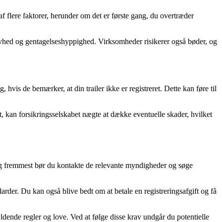
 af flere faktorer, herunder om det er første gang, du overtræder
rovhed og gentagelseshyppighed. Virksomheder risikerer også bøder, og
hvis de bemærker, at din trailer ikke er registreret. Dette kan føre til
t, kan forsikringsselskabet nægte at dække eventuelle skader, hvilket
st og fremmest bør du kontakte de relevante myndigheder og søge
darder. Du kan også blive bedt om at betale en registreringsafgift og få
ldende regler og love. Ved at følge disse krav undgår du potentielle