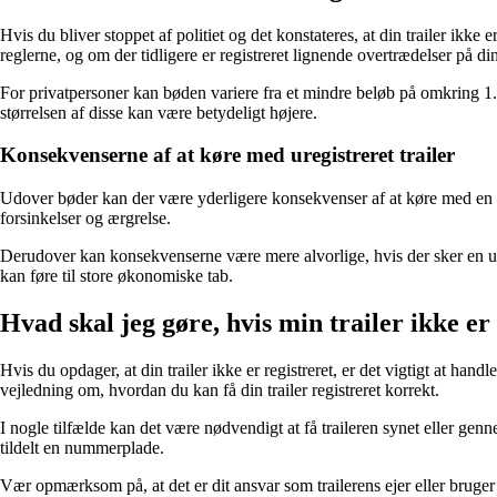
Hvis du bliver stoppet af politiet og det konstateres, at din trailer ikke
reglerne, og om der tidligere er registreret lignende overtrædelser på di
For privatpersoner kan bøden variere fra et mindre beløb på omkring 1.
størrelsen af disse kan være betydeligt højere.
Konsekvenserne af at køre med uregistreret trailer
Udover bøder kan der være yderligere konsekvenser af at køre med en uregi
forsinkelser og ærgrelse.
Derudover kan konsekvenserne være mere alvorlige, hvis der sker en ulykk
kan føre til store økonomiske tab.
Hvad skal jeg gøre, hvis min trailer ikke er
Hvis du opdager, at din trailer ikke er registreret, er det vigtigt at h
vejledning om, hvordan du kan få din trailer registreret korrekt.
I nogle tilfælde kan det være nødvendigt at få traileren synet eller genn
tildelt en nummerplade.
Vær opmærksom på, at det er dit ansvar som trailerens ejer eller bruger 