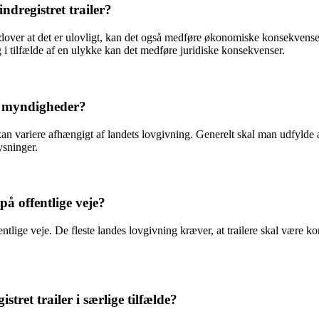
dregistret trailer?
dover at det er ulovligt, kan det også medføre økonomiske konsekvenser 
 i tilfælde af en ulykke kan det medføre juridiske konsekvenser.
te myndigheder?
r kan variere afhængigt af landets lovgivning. Generelt skal man udfyld
ysninger.
 på offentlige veje?
fentlige veje. De fleste landes lovgivning kræver, at trailere skal være k
tret trailer i særlige tilfælde?