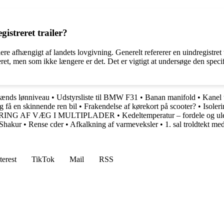
istreret trailer?
re afhængigt af landets lovgivning. Generelt refererer en uindregistret tra
istreret, men som ikke længere er det. Det er vigtigt at undersøge den spe
mænds lønniveau
•
Udstyrsliste til BMW F31
•
Banan manifold
•
Kanel 
g få en skinnende ren bil
•
Frakendelse af kørekort på scooter?
•
Isoleri
ING AF VÆG I MULTIPLADER
•
Kedeltemperatur – fordele og u
 Shakur
•
Rense cder
•
Afkalkning af varmeveksler
•
1. sal troldtekt me
terest
TikTok
Mail
RSS