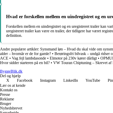
Hvad er forskellen mellem en uindregistret og en ureg
Forskellen mellem en uindregistret og en uregistreret trailer kan varie
uregistreret trailer kan være en trailer, der tidligere har været reg
definition.
Andre populære artikler:
Synsmand løn – Hvad du skal vide om syns
alder – hvornår er de for gamle?
•
Berøringsfri bilvask – undgå ridser o
ACE
•
Vag fejl lambdasonde
•
Elmotor på 230v kører dårligt
•
OPMUR
Hvor sidder starteren på en bil?
•
VW Touran Chiptuning – Skrevet af
ByggeBlik.dk
Del og hjælp
X
Facebook
Instagram
LinkedIn
YouTube
Pin
Lær os at kende
Kontakt os
Presse
Reklame
Bruger
Nyhedsbrevet
Samarbejde