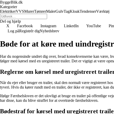
ByggeBlik.dk
Kategorier
Elektriker
VVS
Murer
Tømrer
Maler
Gulv
Tag
Kloak
Tendenser
Værktøj
Del og hjælp
X
Facebook
Instagram
LinkedIn
YouTube
Pin
Log på
Registrér dig
Nyhedsbrev
Bøde for at køre med uindregistre
Har du nogensinde undret dig over, hvad konsekvenserne kan være, hvis 
følger med kørsel med en uregistreret trailer. Det er vigtigt at vær
Reglerne om kørsel med uregistreret traile
Når du ejer eller bruger en trailer, skal den normalt være registreret hos
tyveri. Hvis du kører rundt med en trailer, der ikke er registreret, kan du
Ifølge Færdselsloven er det ulovligt at bruge en trailer på offentlige v
har disse, kan du blive straffet for at overtræde færdselsloven.
Bødestraf for kørsel med uregistreret traile