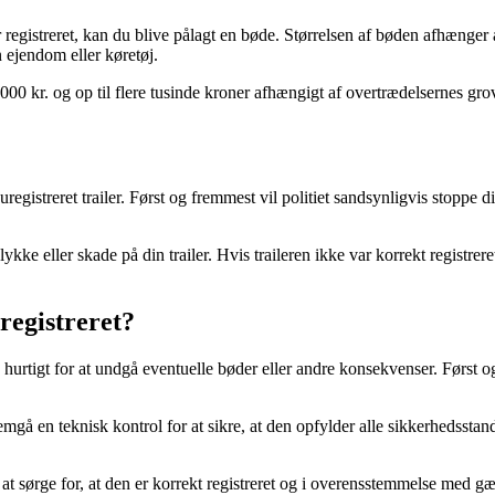
 er registreret, kan du blive pålagt en bøde. Størrelsen af bøden afhænger
n ejendom eller køretøj.
000 kr. og op til flere tusinde kroner afhængigt af overtrædelsernes g
streret trailer. Først og fremmest vil politiet sandsynligvis stoppe dig, 
e eller skade på din trailer. Hvis traileren ikke var korrekt registrere
 registreret?
andle hurtigt for at undgå eventuelle bøder eller andre konsekvenser. Før
emgå en teknisk kontrol for at sikre, at den opfylder alle sikkerhedsstan
at sørge for, at den er korrekt registreret og i overensstemmelse med gæ