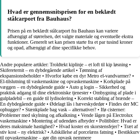
Hvad er gennemsnitsprisen for en beklædt
stålcarport fra Bauhaus?
Prisen på en beklædt stålcarport fra Bauhaus kan variere
afhængigt af størrelsen, det valgte materiale og eventuelle ekstra
funktioner. Generelt set kan prisen starte fra et par tusind kroner
og opad, afhængigt af dine specifikke behov.
Andre populære artikler:
Troldtekt kiplinje – et loft til kip løsning
•
Skifereternit – en dybdegående artikel
•
Tømning af
ekspansionsbeholder
•
Hvorfor købe en dyr Metro el-vandvarmer?
•
El-tilslutning til vaskemaskine og opvaskemaskine
•
Korkplade på
væggen – en dybdegående guide
•
Auto g login – Sikkerhed og
praktisk adgang til dine elektroniske tjenester
•
Ombygning af plade i
gulpladebil – en guide til lydisolering
•
Korrekt stabling af brænde –
En dybdegående guide
•
Ødelagt lås i hæveskydedør
•
Findes der MC
ophugger?
•
Stænkplade bag vask – alternativer?
•
Ifø cisterner:
Problemer med skylning og afkalkning
•
Vende lågen på Electrolux
vaskemaskine
•
Montering af udendørs afbryder
•
Politibiler: Hvad er
deres maksimale hastighed?
•
Hvad koster en skorstensfejer?
•
Træt af
stiv kost – ny elektrisk?
•
Adskillelse af porcelæns fatning
•
Bestikkurv
til opvaskemaskine – gør din opvask nemmere