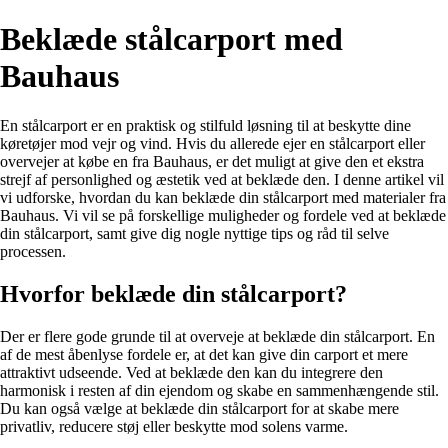
Beklæde stålcarport med
Bauhaus
En stålcarport er en praktisk og stilfuld løsning til at beskytte dine
køretøjer mod vejr og vind. Hvis du allerede ejer en stålcarport eller
overvejer at købe en fra Bauhaus, er det muligt at give den et ekstra
strejf af personlighed og æstetik ved at beklæde den. I denne artikel vil
vi udforske, hvordan du kan beklæde din stålcarport med materialer fra
Bauhaus. Vi vil se på forskellige muligheder og fordele ved at beklæde
din stålcarport, samt give dig nogle nyttige tips og råd til selve
processen.
Hvorfor beklæde din stålcarport?
Der er flere gode grunde til at overveje at beklæde din stålcarport. En
af de mest åbenlyse fordele er, at det kan give din carport et mere
attraktivt udseende. Ved at beklæde den kan du integrere den
harmonisk i resten af din ejendom og skabe en sammenhængende stil.
Du kan også vælge at beklæde din stålcarport for at skabe mere
privatliv, reducere støj eller beskytte mod solens varme.