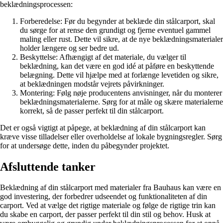
beklædningsprocessen:
Forberedelse: Før du begynder at beklæde din stålcarport, skal
du sørge for at rense den grundigt og fjerne eventuel gammel
maling eller rust. Dette vil sikre, at de nye beklædningsmaterialer
holder længere og ser bedre ud.
Beskyttelse: Afhængigt af det materiale, du vælger til
beklædning, kan det være en god idé at påføre en beskyttende
belægning. Dette vil hjælpe med at forlænge levetiden og sikre,
at beklædningen modstår vejrets påvirkninger.
Montering: Følg nøje producentens anvisninger, når du monterer
beklædningsmaterialerne. Sørg for at måle og skære materialerne
korrekt, så de passer perfekt til din stålcarport.
Det er også vigtigt at påpege, at beklædning af din stålcarport kan
kræve visse tilladelser eller overholdelse af lokale bygningsregler. Sørg
for at undersøge dette, inden du påbegynder projektet.
Afsluttende tanker
Beklædning af din stålcarport med materialer fra Bauhaus kan være en
god investering, der forbedrer udseendet og funktionaliteten af din
carport. Ved at vælge det rigtige materiale og følge de rigtige trin kan
du skabe en carport, der passer perfekt til din stil og behov. Husk at