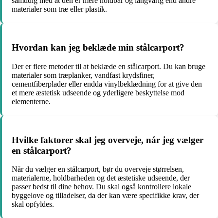
samtidig med at den er mere holdbar og langvarig end andre
materialer som træ eller plastik.
Hvordan kan jeg beklæde min stålcarport?
Der er flere metoder til at beklæde en stålcarport. Du kan bruge
materialer som træplanker, vandfast krydsfiner,
cementfiberplader eller endda vinylbeklædning for at give den
et mere æstetisk udseende og yderligere beskyttelse mod
elementerne.
Hvilke faktorer skal jeg overveje, når jeg vælger
en stålcarport?
Når du vælger en stålcarport, bør du overveje størrelsen,
materialerne, holdbarheden og det æstetiske udseende, der
passer bedst til dine behov. Du skal også kontrollere lokale
byggelove og tilladelser, da der kan være specifikke krav, der
skal opfyldes.