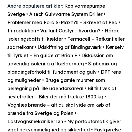
Andre populære artikler:
Køb varmepumpe i
Sverige
•
Altech Gulvvarme System Driller
•
Problemer med Ford S-Max??!! – Skrevet af Ped
•
Introduktion
•
Vaillant Gasfyr – hvordan?
•
Hårde
isoleringsbatts til kælder
•
Fermacell – Retkant eller
spartelkant
•
Udskiftning af Bindingsværk
•
Kør selv
til Tyrkiet – En guide af Brian F
•
Diskussion om
udvendig isolering af kældervæg
•
Støbemix og
blandingsforhold til fundament og gulv
•
DPF rens
og muligheder
•
Bruge gamle mursten som
belægning på lille udendørsareal
•
Bil til træk af
hestetrailer – Biler der må trække 1800 kg
•
Vognlæs brænde – alt du skal vide om køb af
brænde fra Sverige og Polen
•
Lastvognsmekaniker løn
•
Ny portautomatik giver
øget bekvemmelighed og sikkerhed
•
Fastgørelse