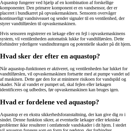
Aquastop fungerer ved hjælp af en kombination af forskellige
komponenter. Den primære komponent er en vandsensor, der er
placeret i bundkarret på opvaskemaskinen. Sensoren overvåger
kontinuerligt vandniveauet og sender signaler til en ventilenhed, der
styrer vandtilførslen til opvaskemaskinen.
Hvis sensoren registrerer en lækage eller en fejl i opvaskemaskinens
system, vil ventilenheden automatisk lukke for vandtilførslen. Dette
forhindrer yderligere vandindtrængen og potentielle skader på dit hjem.
Hvad sker der efter en aquastop?
Når aquastop-funktionen er aktiveret, og ventilenheden har lukket for
vandtilførslen, vil opvaskemaskinen fortsætte med at pumpe vandet ud
af maskinen. Dette gør den for at minimere risikoen for vandspild og
skader. Når al vandet er pumpet ud, skal fejlen eller lækagen
identificeres og udbedres, før opvaskemaskinen kan bruges igen.
Hvad er fordelene ved aquastop?
Aquastop er en ekstra sikkerhedsforanstaltning, der kan give dig ro i
sindet. Denne funktion sikrer, at eventuelle lækager eller tekniske
problemer ikke resulterer i omfattende vandskader i dit hjem. I stedet
vil aquastop fungere som en form for nødstop, der forhindrer