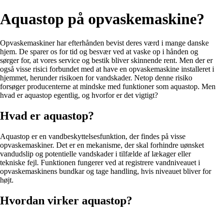
Aquastop på opvaskemaskine?
Opvaskemaskiner har efterhånden bevist deres værd i mange danske
hjem. De sparer os for tid og besvær ved at vaske op i hånden og
sørger for, at vores service og bestik bliver skinnende rent. Men der er
også visse risici forbundet med at have en opvaskemaskine installeret i
hjemmet, herunder risikoen for vandskader. Netop denne risiko
forsøger producenterne at mindske med funktioner som aquastop. Men
hvad er aquastop egentlig, og hvorfor er det vigtigt?
Hvad er aquastop?
Aquastop er en vandbeskyttelsesfunktion, der findes på visse
opvaskemaskiner. Det er en mekanisme, der skal forhindre uønsket
vandudslip og potentielle vandskader i tilfælde af lækager eller
tekniske fejl. Funktionen fungerer ved at registrere vandniveauet i
opvaskemaskinens bundkar og tage handling, hvis niveauet bliver for
højt.
Hvordan virker aquastop?