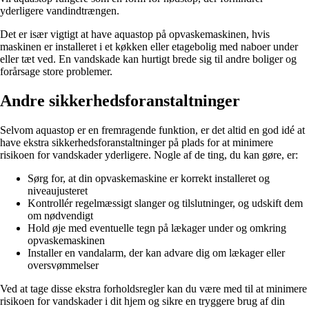
yderligere vandindtrængen.
Det er især vigtigt at have aquastop på opvaskemaskinen, hvis
maskinen er installeret i et køkken eller etagebolig med naboer under
eller tæt ved. En vandskade kan hurtigt brede sig til andre boliger og
forårsage store problemer.
Andre sikkerhedsforanstaltninger
Selvom aquastop er en fremragende funktion, er det altid en god idé at
have ekstra sikkerhedsforanstaltninger på plads for at minimere
risikoen for vandskader yderligere. Nogle af de ting, du kan gøre, er:
Sørg for, at din opvaskemaskine er korrekt installeret og
niveaujusteret
Kontrollér regelmæssigt slanger og tilslutninger, og udskift dem
om nødvendigt
Hold øje med eventuelle tegn på lækager under og omkring
opvaskemaskinen
Installer en vandalarm, der kan advare dig om lækager eller
oversvømmelser
Ved at tage disse ekstra forholdsregler kan du være med til at minimere
risikoen for vandskader i dit hjem og sikre en tryggere brug af din