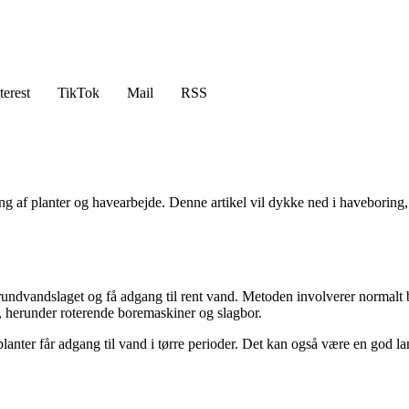
terest
TikTok
Mail
RSS
g af planter og havearbejde. Denne artikel vil dykke ned i haveboring, g
grundvandslaget og få adgang til rent vand. Metoden involverer normalt 
ål, herunder roterende boremaskiner og slagbor.
lanter får adgang til vand i tørre perioder. Det kan også være en god l