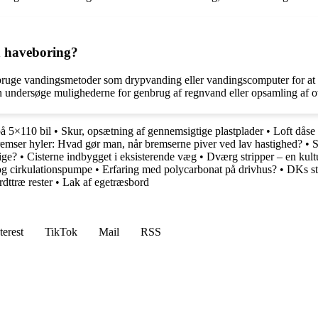
n haveboring?
bruge vandingsmetoder som drypvanding eller vandingscomputer for at r
undersøge mulighederne for genbrug af regnvand eller opsamling af ov
å 5×110 bil
•
Skur, opsætning af gennemsigtige plastplader
•
Loft dåse
emser hyler: Hvad gør man, når bremserne piver ved lav hastighed?
•
S
ige?
•
Cisterne indbygget i eksisterende væg
•
Dværg stripper – en kult
 og cirkulationspumpe
•
Erfaring med polycarbonat på drivhus?
•
DKs st
rdttræ rester
•
Lak af egetræsbord
terest
TikTok
Mail
RSS