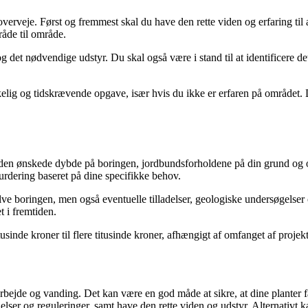
 overveje. Først og fremmest skal du have den rette viden og erfaring ti
råde til område.
det nødvendige udstyr. Du skal også være i stand til at identificere det
ig og tidskrævende opgave, især hvis du ikke er erfaren på området. De
r den ønskede dybde på boringen, jordbundsforholdene på din grund og o
vurdering baseret på dine specifikke behov.
selve boringen, men også eventuelle tilladelser, geologiske undersøgels
 i fremtiden.
usinde kroner til flere titusinde kroner, afhængigt af omfanget af projekt
bejde og vanding. Det kan være en god måde at sikre, at dine planter får
ser og reguleringer, samt have den rette viden og udstyr. Alternativt kan