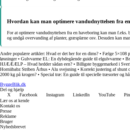
Hvordan kan man optimere vandudnyttelsen fra e
For at optimere vandudnyttelsen fra en haveboring kan man f.eks. 
og undgå overvanding af planter, græsplæne osv. Desuden kan man 
Andre populære artikler:
Hvad er det her for en dims?
•
Fælge 5×108 p
løsninger
•
Gulvvarme EL: En dybdegående guide til elgulvvarme
•
Br
HJÆÆÆLP – Hvad hedder sådan een?
•
Billigste byggemarked i Sver
Horniibabz Striben Århus
•
Alu svejsning
•
Korrekt justering af shunt
2000 kg på krogen?
•
Special træ: En guide til specielle træsorter og hå
ByggeBlik.dk
Del og hjælp
X
Facebook
Instagram
LinkedIn
YouTube
Pin
Lær os at kende
Kontakt os
Presse
Reklame
Bruger
Nyhedsbrevet