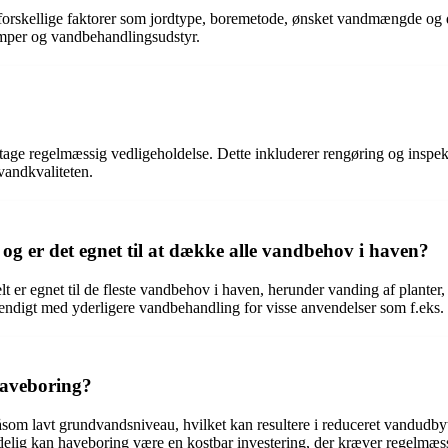
 forskellige faktorer som jordtype, boremetode, ønsket vandmængde og
pumper og vandbehandlingsudstyr.
etage regelmæssig vedligeholdelse. Dette inkluderer rengøring og inspekt
vandkvaliteten.
g er det egnet til at dække alle vandbehov i haven?
er egnet til de fleste vandbehov i haven, herunder vanding af planter
ndigt med yderligere vandbehandling for visse anvendelser som f.eks. 
 haveboring?
såsom lavt grundvandsniveau, hvilket kan resultere i reduceret vandudby
Endelig kan haveboring være en kostbar investering, der kræver regelmæs