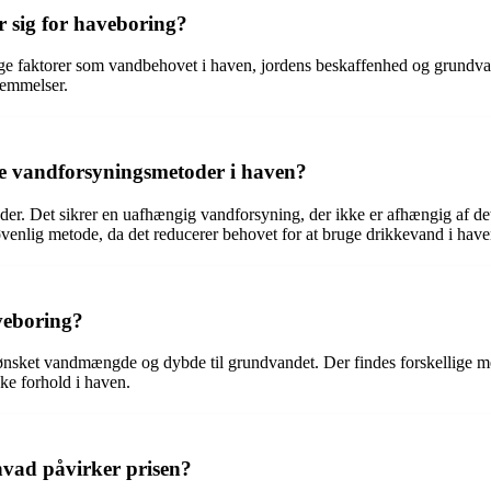
r sig for haveboring?
igtige faktorer som vandbehovet i haven, jordens beskaffenhed og grundv
temmelser.
dre vandforsyningsmetoder i haven?
toder. Det sikrer en uafhængig vandforsyning, der ikke er afhængig af 
venlig metode, da det reducerer behovet for at bruge drikkevand i have
veboring?
 ønsket vandmængde og dybde til grundvandet. Der findes forskellige 
kke forhold i haven.
hvad påvirker prisen?