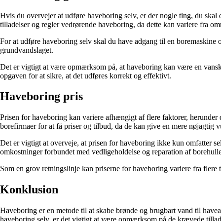
Hvis du overvejer at udføre haveboring selv, er der nogle ting, du skal
tilladelser og regler vedrørende haveboring, da dette kan variere fra om
For at udføre haveboring selv skal du have adgang til en boremaskine og 
grundvandslaget.
Det er vigtigt at være opmærksom på, at haveboring kan være en vanskel
opgaven for at sikre, at det udføres korrekt og effektivt.
Haveboring pris
Prisen for haveboring kan variere afhængigt af flere faktorer, herunde
borefirmaer for at få priser og tilbud, da de kan give en mere nøjagtig 
Det er vigtigt at overveje, at prisen for haveboring ikke kun omfatter 
omkostninger forbundet med vedligeholdelse og reparation af borehullet
Som en grov retningslinje kan priserne for haveboring variere fra flere t
Konklusion
Haveboring er en metode til at skabe brønde og brugbart vand til havear
haveboring selv, er det vigtigt at være opmærksom på de krævede tilladel