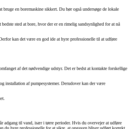
l at bruge en boremaskine sikkert. Du bør også undersøge de lokale
 bedste sted at bore, hvor der er en rimelig sandsynlighed for at nå
rfor kan det være en god ide at hyre professionelle til at udføre
mfanget af det nødvendige udstyr. Det er bedst at kontakte forskellige
er og installation af pumpesystemer. Derudover kan der være
et.
 adgang til vand, især i tørre perioder. Hvis du overvejer at udføre
 du hyre professionelle for at sikre, at opgaven bliver udført korrekt.