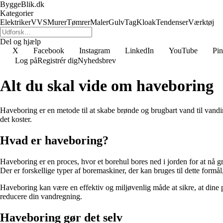
ByggeBlik.dk
Kategorier
Elektriker
VVS
Murer
Tømrer
Maler
Gulv
Tag
Kloak
Tendenser
Værktøj
Del og hjælp
X
Facebook
Instagram
LinkedIn
YouTube
Pin
Log på
Registrér dig
Nyhedsbrev
Alt du skal vide om haveboring
Haveboring er en metode til at skabe brønde og brugbart vand til vandin
det koster.
Hvad er haveboring?
Haveboring er en proces, hvor et borehul bores ned i jorden for at nå 
Der er forskellige typer af boremaskiner, der kan bruges til dette form
Haveboring kan være en effektiv og miljøvenlig måde at sikre, at dine p
reducere din vandregning.
Haveboring gør det selv