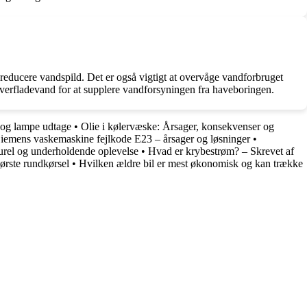
educere vandspild. Det er også vigtigt at overvåge vandforbruget
erfladevand for at supplere vandforsyningen fra haveboringen.
 og lampe udtage
•
Olie i kølervæske: Årsager, konsekvenser og
iemens vaskemaskine fejlkode E23 – årsager og løsninger
•
urel og underholdende oplevelse
•
Hvad er krybestrøm? – Skrevet af
ørste rundkørsel
•
Hvilken ældre bil er mest økonomisk og kan trække