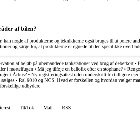
råder af bilen?
r, kan nogle af produkterne og teknikkerne også bruges til at polere andr
ktioner og sørge for, at produkterne er egnede til den specifikke overflad
rvation af beløb på ubemandede tankstationer ved brug af debetkort
•
F
ler i mørtelfugen
•
Må jeg tilføje en ballofix efter en stophane?
•
Rengør
suger i Århus?
•
Ny registreringsattest uden underskrift fra tidligere ejer
 sælges
•
Ral 9010 og NCS: Hvad er forskellen og hvordan vælger m
forskellige udbydere
terest
TikTok
Mail
RSS