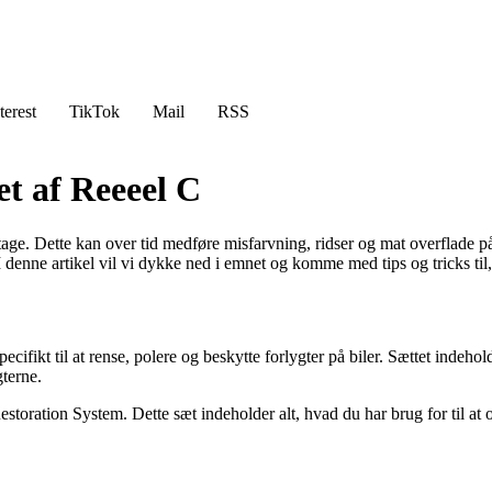
terest
TikTok
Mail
RSS
et af Reeeel C
litage. Dette kan over tid medføre misfarvning, ridser og mat overflade på
. I denne artikel vil vi dykke ned i emnet og komme med tips og tricks t
ecifikt til at rense, polere og beskytte forlygter på biler. Sættet indeh
gterne.
oration System. Dette sæt indeholder alt, hvad du har brug for til at o