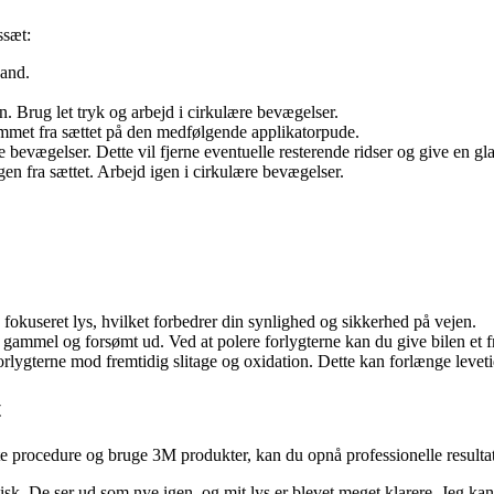
ssæt:
vand.
on. Brug let tryk og arbejd i cirkulære bevægelser.
kummet fra sættet på den medfølgende applikatorpude.
bevægelser. Dette vil fjerne eventuelle resterende ridser og give en gla
ngen fra sættet. Arbejd igen i cirkulære bevægelser.
 fokuseret lys, hvilket forbedrer din synlighed og sikkerhed på vejen.
 gammel og forsømt ud. Ved at polere forlygterne kan du give bilen et f
rlygterne mod fremtidig slitage og oxidation. Dette kan forlænge levetid
t
ette procedure og bruge 3M produkter, kan du opnå professionelle result
tisk. De ser ud som nye igen, og mit lys er blevet meget klarere. Jeg kan 