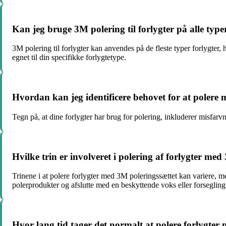
Kan jeg bruge 3M polering til forlygter på alle type
3M polering til forlygter kan anvendes på de fleste typer forlygter, 
egnet til din specifikke forlygtetype.
Hvordan kan jeg identificere behovet for at polere 
Tegn på, at dine forlygter har brug for polering, inkluderer misfar
Hvilke trin er involveret i polering af forlygter me
Trinene i at polere forlygter med 3M poleringssættet kan variere, me
polerprodukter og afslutte med en beskyttende voks eller forseglin
Hvor lang tid tager det normalt at polere forlygter