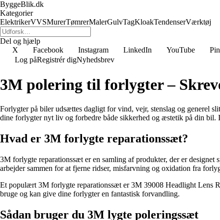
ByggeBlik.dk
Kategorier
Elektriker
VVS
Murer
Tømrer
Maler
Gulv
Tag
Kloak
Tendenser
Værktøj
Del og hjælp
X
Facebook
Instagram
LinkedIn
YouTube
Pin
Log på
Registrér dig
Nyhedsbrev
3M polering til forlygter – Skrev
Forlygter på biler udsættes dagligt for vind, vejr, stenslag og generel s
dine forlygter nyt liv og forbedre både sikkerhed og æstetik på din bil
Hvad er 3M forlygte reparationssæt?
3M forlygte reparationssæt er en samling af produkter, der er designet sp
arbejder sammen for at fjerne ridser, misfarvning og oxidation fra forly
Et populært 3M forlygte reparationssæt er 3M 39008 Headlight Lens Rest
bruge og kan give dine forlygter en fantastisk forvandling.
Sådan bruger du 3M lygte poleringssæt