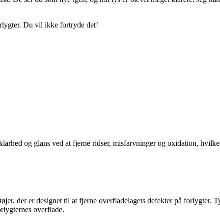
rlygter. Du vil ikke fortryde det!
klarhed og glans ved at fjerne ridser, misfarvninger og oxidation, hvilk
r, der er designet til at fjerne overfladelagets defekter på forlygter. T
orlygternes overflade.