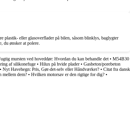
e plastik- eller glasoverflader på bilen, såsom blinklys, baglygter
e, du ønsker at polere.
ugtig mursten ved hoveddør: Hvordan du kan behandle det
•
M54B30
ing af silikonefuge
•
Hilux på hvide plader
•
Gasbeton/porebeton
•
Nyt Havehegn: Pris, Gør-det-selv eller Håndværker?
•
Citat fra dansk
an mellem dem?
•
Hvilken motorsav er den rigtige for dig?
•