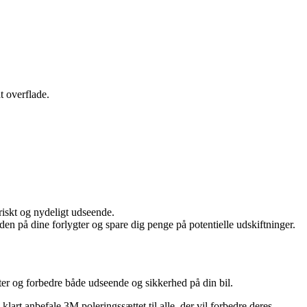
t overflade.
riskt og nydeligt udseende.
en på dine forlygter og spare dig penge på potentielle udskiftninger.
ater og forbedre både udseende og sikkerhed på din bil.
klart anbefale 3M poleringssættet til alle, der vil forbedre deres