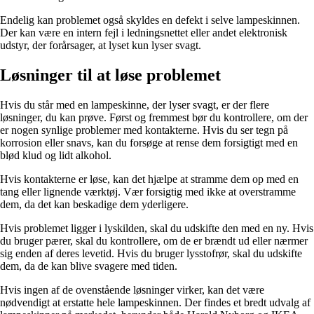
Endelig kan problemet også skyldes en defekt i selve lampeskinnen.
Der kan være en intern fejl i ledningsnettet eller andet elektronisk
udstyr, der forårsager, at lyset kun lyser svagt.
Løsninger til at løse problemet
Hvis du står med en lampeskinne, der lyser svagt, er der flere
løsninger, du kan prøve. Først og fremmest bør du kontrollere, om der
er nogen synlige problemer med kontakterne. Hvis du ser tegn på
korrosion eller snavs, kan du forsøge at rense dem forsigtigt med en
blød klud og lidt alkohol.
Hvis kontakterne er løse, kan det hjælpe at stramme dem op med en
tang eller lignende værktøj. Vær forsigtig med ikke at overstramme
dem, da det kan beskadige dem yderligere.
Hvis problemet ligger i lyskilden, skal du udskifte den med en ny. Hvis
du bruger pærer, skal du kontrollere, om de er brændt ud eller nærmer
sig enden af deres levetid. Hvis du bruger lysstofrør, skal du udskifte
dem, da de kan blive svagere med tiden.
Hvis ingen af de ovenstående løsninger virker, kan det være
nødvendigt at erstatte hele lampeskinnen. Der findes et bredt udvalg af