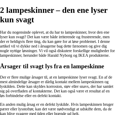
2 lampeskinner – den ene lyser
kun svagt
Har du nogensinde oplevet, at du har to lampeskinner, hvor den ene
lyser kun svagt? Det kan være både irriterende og frustrerende, men
der er heldigvis flere ting, du kan gøre for at løse problemet. I denne
artikel vil vi dykke ned i årsagerne bag dette fænomen og give dig
nogle nyttige løsninger. Vi vil også diskutere forskellige muligheder for
lampeskinner, herunder både Harald Nyborg og IKEA produkterne.
Årsager til svagt lys fra en lampeskinne
Der er flere mulige årsager til, at en lampeskinne lyser svagt. En af de
mest almindelige årsager er dårlig kontakt mellem lampeskinnen og
lyskilden. Dette kan skyldes korrosion, støv eller snavs, der har samlet
sig på overfladen af kontakterne. Det kan også være et resultat af en
løs forbindelse eller en defekt kontakt.
En anden mulig årsag er en defekt lyskilde. Hvis lampeskinnen bruger
pærer eller lysstofrør, kan det være nødvendigt at udskifte dem, da de
kan blive svagere med tiden eller brænde ud helt.