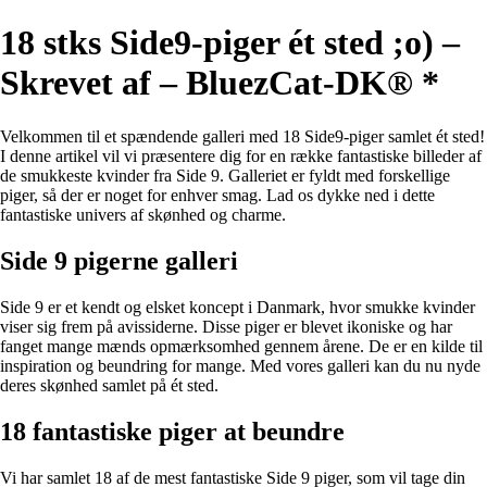
18 stks Side9-piger ét sted ;o) –
Skrevet af – BluezCat-DK® *
Velkommen til et spændende galleri med 18 Side9-piger samlet ét sted!
I denne artikel vil vi præsentere dig for en række fantastiske billeder af
de smukkeste kvinder fra Side 9. Galleriet er fyldt med forskellige
piger, så der er noget for enhver smag. Lad os dykke ned i dette
fantastiske univers af skønhed og charme.
Side 9 pigerne galleri
Side 9 er et kendt og elsket koncept i Danmark, hvor smukke kvinder
viser sig frem på avissiderne. Disse piger er blevet ikoniske og har
fanget mange mænds opmærksomhed gennem årene. De er en kilde til
inspiration og beundring for mange. Med vores galleri kan du nu nyde
deres skønhed samlet på ét sted.
18 fantastiske piger at beundre
Vi har samlet 18 af de mest fantastiske Side 9 piger, som vil tage din