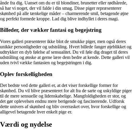
ånde fra dig. Uanset om du er til blondiner, brunetter eller rødhårede,
så har vi noget, der vil falde i din smag. Disse piger repræsenterer
skønhed på alle tænkelige måder – charmerende smil, betagende øjne
og perfekt formede kroppe. Lad dig blive indhyllet i deres magi.
Billeder, der vækker fantasi og begejstring
Vores galleri præsenterer ikke blot de smukke piger, men også deres
unikke personligheder og udstråling. Hvert billede fanger øjeblikket og
udtrykker en dyb følelse af sensualitet. Du vil føle dig draget til deres
udstråling og ønske at gerne lære dem bedre at kende. Dette galleri vil
uden tvivl vække fantasien og begejstringen i dig.
Oplev forskelligheden
Det bedste ved dette galleri er, at det viser forskellige former for
skønhed. Du vil blive præsenteret for alt fra de sarte og uskyldige piger
til de mere sensuelle og lidenskabelige. Mangfoldigheden er stor, og
det gør oplevelsen endnu mere berigende og fascinerende. Udforsk
dette univers af skønhed og bliv overrasket over, hvor forskellige og
alligevel betagende hver enkelt pige er.
Værdi og nydelse