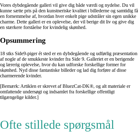
Vores dybdegående galleri vil give dig både værdi og nydelse. Du vil
kunne sætte pris på den kunstneriske kvalitet i billederne og samtidig få
en fornemmelse af, hvordan hver enkelt pige udstråler sin egen unikke
charme. Dette galleri er en oplevelse, der vil berige dit liv og give dig
en stærkere forståelse for kvindelig skønhed.
Opsummering
18 stks Side9-piger ét sted er en dybdegående og udførlig præsentation
af nogle af de smukkeste kvinder fra Side 9. Galleriet er en berigende
og lærerig oplevelse, hvor du kan udforske forskellige former for
skønhed. Nyd disse fantastiske billeder og lad dig forføre af disse
charmerende kvinder.
[Bemærk: Artiklen er skrevet af BluezCat-DK®, og alt materiale er
omfattende undersøgt og indsamlet fra forskellige offentligt
tilgængelige kilder.]
Ofte stillede spørgsmål